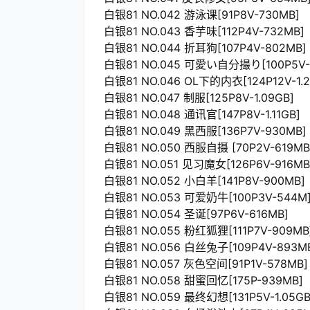
白银81 NO.042 游泳课[91P8V-730MB]
白银81 NO.043 香芋味[112P4V-732MB]
白银81 NO.044 折耳狗[107P4V-802MB]
白银81 NO.045 可愛い自分撮り[100P5V-
白银81 NO.046 OL下的内衣[124P12V-1.2
白银81 NO.047 制服[125P8V-1.09GB]
白银81 NO.048 通讯官[147P8V-1.11GB]
白银81 NO.049 黑西服[136P7V-930MB]
白银81 NO.050 西服自摄 [70P2V-619MB
白银81 NO.051 见习魔女[126P6V-916MB
白银81 NO.052 小白羊[141P8V-900MB]
白银81 NO.053 可爱奶牛[100P3V-544M
白银81 NO.054 圣诞[97P6V-616MB]
白银81 NO.055 粉红狐狸[111P7V-909MB
白银81 NO.056 白丝兔子[109P4V-893M
白银81 NO.057 灰色空间[91P1V-578MB]
白银81 NO.058 甜蜜回忆[175P-939MB]
白银81 NO.059 最终幻想[131P5V-1.05GB