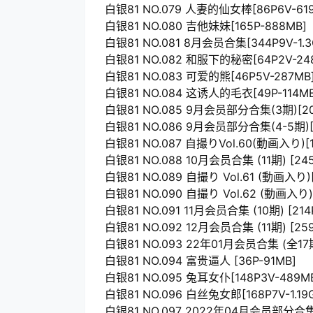
白银81 NO.079 人妻的仙女棒[86P6V-61
白银81 NO.080 吉他妹妹[165P-888MB]
白银81 NO.081 8月会员合集[344P9V-1.3
白银81 NO.082 和服下的秘密[64P2V-24
白银81 NO.083 可爱的熊[46P5V-287MB
白银81 NO.084 这诱人的毛衣[49P-114MB
白银81 NO.085 9月会员部分合集(3期)[20
白银81 NO.086 9月会员部分合集(4-5期)[3
白银81 NO.087 自撮りVol.60(動画入り)[16
白银81 NO.088 10月会员合集 (11期) [245
白银81 NO.089 自撮り Vol.61 (動画入り)[1
白银81 NO.090 自撮り Vol.62 (動画入り) 
白银81 NO.091 11月会员合集 (10期) [214P1
白银81 NO.092 12月会员合集 (11期) [25
白银81 NO.093 22年01月会员合集 (全17期)
白银81 NO.094 富贵逼人 [36P-91MB]
白银81 NO.095 兔耳女仆[148P3V-489M
白银81 NO.096 白丝兔女郎[168P7V-1.19
白银81 NO.097 2022年04月会员部分合集 (