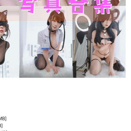
MB]
]