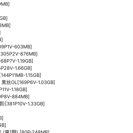
9MB]
GB]
8MB]
]
]
9P1V-603MB]
05P2V-876MB]
8P7V-1.19GB]
P28V-1.66GB]
44P11MB-1.15GB]
黑丝OL[169P6V-1.03GB]
1V-1.18GB]
9P8V-884MB]
[381P10V-1.33GB]
B]
GB]
第1期) [80P-248MB]