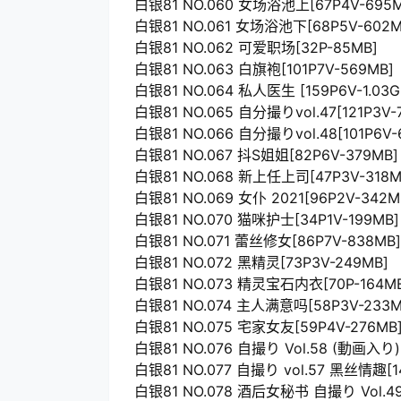
白银81 NO.060 女场浴池上[67P4V-695M
白银81 NO.061 女场浴池下[68P5V-602M
白银81 NO.062 可爱职场[32P-85MB]
白银81 NO.063 白旗袍[101P7V-569MB]
白银81 NO.064 私人医生 [159P6V-1.03G
白银81 NO.065 自分撮りvol.47[121P3V-
白银81 NO.066 自分撮りvol.48[101P6V-
白银81 NO.067 抖S姐姐[82P6V-379MB]
白银81 NO.068 新上任上司[47P3V-318M
白银81 NO.069 女仆 2021[96P2V-342M
白银81 NO.070 猫咪护士[34P1V-199MB]
白银81 NO.071 蕾丝修女[86P7V-838MB]
白银81 NO.072 黑精灵[73P3V-249MB]
白银81 NO.073 精灵宝石内衣[70P-164M
白银81 NO.074 主人满意吗[58P3V-233M
白银81 NO.075 宅家女友[59P4V-276MB
白银81 NO.076 自撮り Vol.58 (動画入り) 
白银81 NO.077 自撮り vol.57 黑丝情趣[14
白银81 NO.078 酒后女秘书 自撮り Vol.4