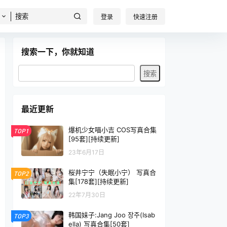
登录
快速注册
搜索一下，你就知道
最近更新
爆机少女喵小吉 COS写真合集
TOP1
[95套][持续更新]
23年6月17日
桜井宁宁（失眠小宁） 写真合
TOP2
集[178套][持续更新]
22年7月30日
韩国妹子:Jang Joo 장주(Isab
TOP3
ella) 写真合集[50套]