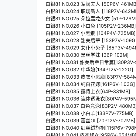
白银81 NO.023 军阀夫人 [50P6V-461MB
白银81 NO.024 职场新人 [118P7V-642M
白银81 NO.025 朵拉轰龙少女 [51P-126M
白银81 NO.026 小白兔 [105P2V-236MB]
白银81 NO.027 小黑狼 [104P4V-725MB]
白银81 NO.028 甜美后辈 [153P7V-1.09G
白银81 NO.029 女仆小兔子 [85P3V-494
白银81 NO.030 黑丝学妹 [36P-102M]
白银81 NO.031 甜美后辈日常篇[130P3V-
白银81 NO.032 中华娘[134P12V-1.22G]
白银81 NO.033 皮衣小恶魔[83P7V-584M
白银81 NO.034 纯白花嫁[161P6V-1.03G]
白银81 NO.035 露背上衣[64P-331MB]
白银81 NO.036 连体透泳衣[80P4V-595M
白银81 NO.037 白色竞泳[83P2V-480MB
白银81 NO.038 小白羊[133P7V-775MB]
白银81 NO.039 蕾丝OL[70P12V-707MB]
白银81 NO.040 红丝绒旗袍[115P6V-798
白银81 NO.041 皮衣修女[95P6V-654MB