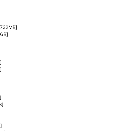
732MB]
GB]
]
]
]
]
B]
]