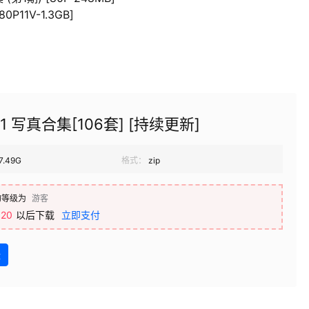
P11V-1.3GB]
1 写真合集[106套] [持续更新]
7.49G
格式：
zip
的等级为
游客
20
以后下载
立即支付
盘