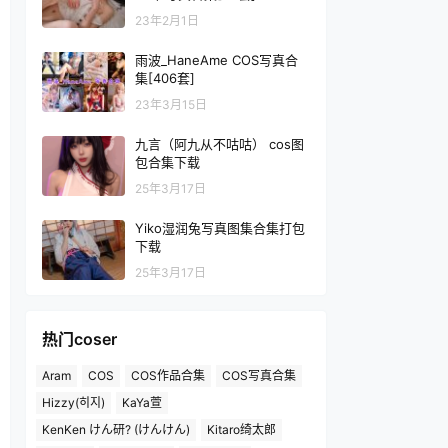
23年2月1日
雨波_HaneAme COS写真合
集[406套]
23年3月15日
九言（阿九从不咕咕） cos图
包合集下载
25年3月17日
Yiko湿润兔写真图集合集打包
下载
25年3月17日
热门coser
Aram
COS
COS作品合集
COS写真合集
Hizzy(히지)
KaYa萱
KenKen けん研? (けんけん)
Kitaro绮太郎