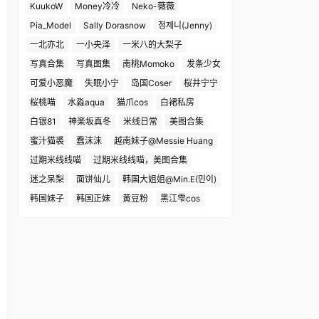
KuukoW
Money冷冷
Neko-薇薇
Pia_Model
Sally Dorasnow
정제니(Jenny)
一北亦北
一小央泽
一米八的大梨子
写真合集
写真图集
南桃Momoko
发条少女
可爱小恶魔
失眠小宁
岛国Coser
桜井宁宁
桜桃喵
水淼aqua
猫爪cos
白裙私房
白银81
神楽坂真冬
米线日常
美图合集
蜜汁猫裘
蠢沫沫
越南妹子@Messie Huang
过期米线线喵
过期米线线喵，美图合集
迷之呆梨
面饼仙儿
韩国大姐姐@Min.E(민이)
韩国妹子
韩国正妹
黄豆粉
黑江雫cos