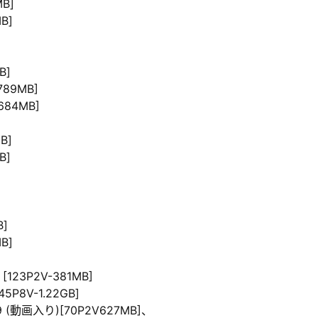
B]
B]
B]
789MB]
684MB]
B]
B]
B]
B]
]
[123P2V-381MB]
5P8V-1.22GB]
9 (動画入り)[70P2V627MB]、