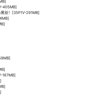
MB]
-405MB]
黑丝！[35P1V-291MB]
4MB]
MB]
59MB]
MB]
-167MB]
]
MB]
]